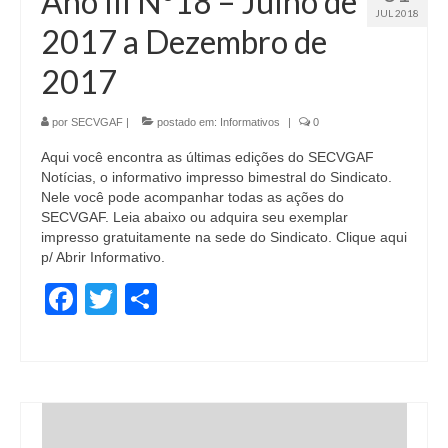
Ano III Nº18 – Julho de
JUL 2018
Informativos
2017 a Dezembro de
Juris Dúvida
2017
Notícias
por
SECVGAF
|
postado em:
Informativos
|
0
Regulamento CEPE/CE
Aqui você encontra as últimas edições do SECVGAF
Notícias, o informativo impresso bimestral do Sindicato.
Vídeos
Nele você pode acompanhar todas as ações do
SECVGAF. Leia abaixo ou adquira seu exemplar
CONTATO
impresso gratuitamente na sede do Sindicato. Clique aqui
p/ Abrir Informativo.
Fale Conosco
Facebook
Twitter
Share
Denúncias e cancelamento