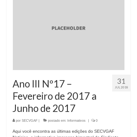
31
Ano III Nº17 –
JUL 2018
Fevereiro de 2017 a
Junho de 2017
por
SECVGAF
|
postado em:
Informativos
|
0
Aqui você encontra as últimas edições do SECVGAF