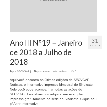
Quem Somos
BENEFÍCIOS
Assessoria Jurídica
Assistência Médica
31
Ano III Nº19 – Janeiro
Assistência Odontológica
JUL 2018
de 2018 a Julho de
Cadastre sua Vaga
2018
Banco de Empregos
por
SECVGAF
|
postado em:
Informativos
|
0
Convênios
Aqui você encontra as últimas edições do SECVGAF
Lazer
Notícias, o informativo impresso bimestral do Sindicato.
Nele você pode acompanhar todas as ações do
Seguro de Vida
SECVGAF. Leia abaixo ou adquira seu exemplar
impresso gratuitamente na sede do Sindicato. Clique aqui
SERVIÇOS
p/ Abrir Informativo.