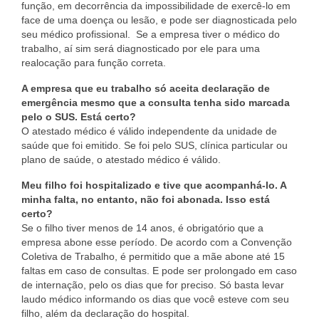
função, em decorrência da impossibilidade de exercê-lo em
Informativos
face de uma doença ou lesão, e pode ser diagnosticada pelo
seu médico profissional. Se a empresa tiver o médico do
Juris Dúvida
trabalho, aí sim será diagnosticado por ele para uma
realocação para função correta.
Notícias
A empresa que eu trabalho só aceita declaração de
emergência mesmo que a consulta tenha sido marcada
Regulamento CEPE/CE
pelo o SUS. Está certo?
O atestado médico é válido independente da unidade de
Vídeos
saúde que foi emitido. Se foi pelo SUS, clínica particular ou
plano de saúde, o atestado médico é válido.
CONTATO
Meu filho foi hospitalizado e tive que acompanhá-lo. A
Fale Conosco
minha falta, no entanto, não foi abonada. Isso está
certo?
Denúncias e cancelamento
Se o filho tiver menos de 14 anos, é obrigatório que a
empresa abone esse período. De acordo com a Convenção
Coletiva de Trabalho, é permitido que a mãe abone até 15
faltas em caso de consultas. E pode ser prolongado em caso
de internação, pelo os dias que for preciso. Só basta levar
laudo médico informando os dias que você esteve com seu
filho, além da declaração do hospital.