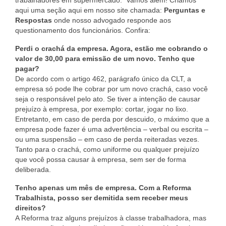
trabalhadores em supermercado. Vamos além! Criamos
Quem Somos
aqui uma seção aqui em nosso site chamada:
Perguntas e
Respostas
onde nosso advogado responde aos
questionamento dos funcionários. Confira:
BENEFÍCIOS
Perdi o crachá da empresa. Agora, estão me cobrando o
Assessoria Jurídica
valor de 30,00 para emissão de um novo. Tenho que
pagar?
Assistência Médica
De acordo com o artigo 462, parágrafo único da CLT, a
empresa só pode lhe cobrar por um novo crachá, caso você
Assistência Odontológica
seja o responsável pelo ato. Se tiver a intenção de causar
prejuízo à empresa, por exemplo: cortar, jogar no lixo.
Cadastre sua Vaga
Entretanto, em caso de perda por descuido, o máximo que a
empresa pode fazer é uma advertência – verbal ou escrita –
Banco de Empregos
ou uma suspensão – em caso de perda reiteradas vezes.
Tanto para o crachá, como uniforme ou qualquer prejuízo
Convênios
que você possa causar à empresa, sem ser de forma
deliberada.
Lazer
Tenho apenas um mês de empresa. Com a Reforma
Seguro de Vida
Trabalhista, posso ser demitida sem receber meus
direitos?
SERVIÇOS
A Reforma traz alguns prejuízos à classe trabalhadora, mas