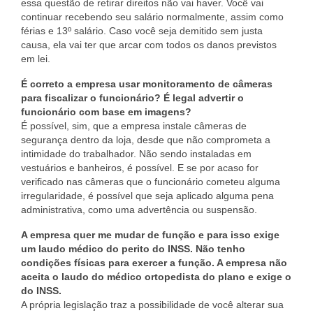
essa questão de retirar direitos não vai haver. Você vai
Atendimento de empresas
continuar recebendo seu salário normalmente, assim como
férias e 13º salário. Caso você seja demitido sem justa
Atualizar Dados – Associado
causa, ela vai ter que arcar com todos os danos previstos
em lei.
Contribuições on-line
É correto a empresa usar monitoramento de câmeras
para fiscalizar o funcionário? É legal advertir o
Convenções Coletivas
funcionário com base em imagens?
É possível, sim, que a empresa instale câmeras de
Guia do Associado
segurança dentro da loja, desde que não comprometa a
intimidade do trabalhador. Não sendo instaladas em
Homologações on-line
vestuários e banheiros, é possível. E se por acaso for
verificado nas câmeras que o funcionário cometeu alguma
Sindicalize-se
irregularidade, é possível que seja aplicado alguma pena
administrativa, como uma advertência ou suspensão.
FIQUE POR DENTRO!
A empresa quer me mudar de função e para isso exige
Artigo
um laudo médico do perito do INSS. Não tenho
condições físicas para exercer a função. A empresa não
Feriados Anuais
aceita o laudo do médico ortopedista do plano e exige o
do INSS.
Fotos
A própria legislação traz a possibilidade de você alterar sua