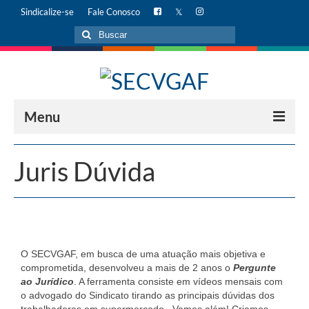
Sindicalize-se
Fale Conosco
Menu
INÍCIO
Juris Dúvida
AUDITÓRIO
Alugue hoje mesmo!
INSTITUCIONAL
O SECVGAF, em busca de uma atuação mais objetiva e
Diretoria
comprometida, desenvolveu a mais de 2 anos o
Pergunte
ao Jurídico
. A ferramenta consiste em vídeos mensais com
Missão
o advogado do Sindicato tirando as principais dúvidas dos