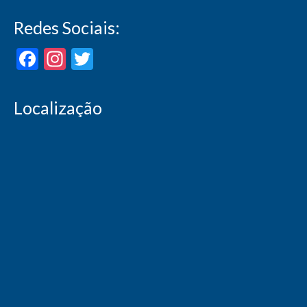
Atendimento de empresas
Redes Sociais:
Atualizar Dados – Associado
Facebook
Instagram
Twitter
Contribuições on-line
Convenções Coletivas
Localização
Guia do Associado
Homologações on-line
Sindicalize-se
FIQUE POR DENTRO!
Artigo
Feriados Anuais
Fotos