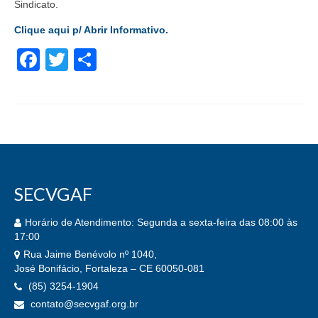
Sindicato.
Quem Somos
Clique aqui p/ Abrir Informativo.
BENEFÍCIOS
Facebook
Twitter
Share
Assessoria Jurídica
Assistência Médica
Assistência Odontológica
Cadastre sua Vaga
Banco de Empregos
SECVGAF
Convênios
Horário de Atendimento: Segunda a sexta-feira das 08:00 às
17:00
Lazer
Rua Jaime Benévolo nº 1040,
José Bonifácio, Fortaleza – CE 60050-081
Seguro de Vida
(85) 3254-1904
contato@secvgaf.org.br
SERVIÇOS