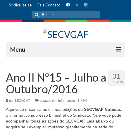
Sindicalize-se
Fale Conosco
Buscar
por:
Menu
INÍCIO
Ano II Nº15 – Julho a
31
AUDITÓRIO
JUL 2018
Outubro/2016
Alugue hoje mesmo!
INSTITUCIONAL
por
SECVGAF
|
postado em:
Informativos
|
0
Aqui você encontra as últimas edições do
SECVGAF Notícias
,
Diretoria
o informativo impresso bimestral do Sindicato. Nele você pode
acompanhar todas as ações do SECVGAF. Leia abaixo ou
Missão
adquira seu exemplar impresso gratuitamente na sede do