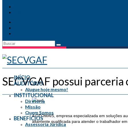
Skip to Main Content
Sindicalize-se
Fale Conosco
INÍCIO
SECVGAF possui parceria 
AUDITÓRIO
Alugue hoje mesmo!
INSTITUCIONAL
Diretoria
Missão
Quem Somos
A OTOMAIS, empresa especializada em soluções audi
BENEFÍCIOS
altamente qualificada para atender o trabalhador em
Assessoria Jurídica