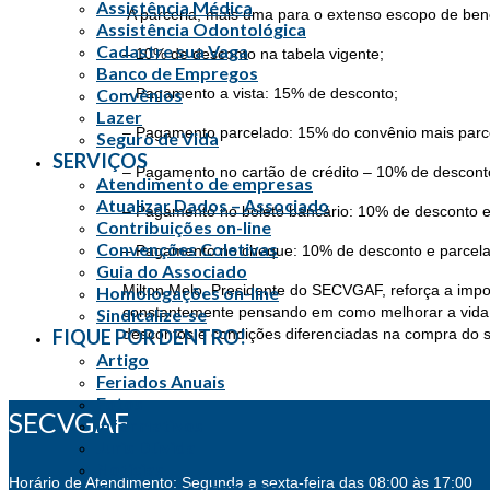
Assistência Médica
A parceria, mais uma para o extenso escopo de benef
Assistência Odontológica
Cadastre sua Vaga
– 10% de desconto na tabela vigente;
Banco de Empregos
– Pagamento a vista: 15% de desconto;
Convênios
Lazer
– Pagamento parcelado: 15% do convênio mais parc
Seguro de Vida
SERVIÇOS
– Pagamento no cartão de crédito – 10% de descont
Atendimento de empresas
Atualizar Dados – Associado
– Pagamento no boleto bancário: 10% de desconto e
Contribuições on-line
Convenções Coletivas
– Pagamento no cheque: 10% de desconto e parcel
Guia do Associado
Milton Melo, Presidente do SECVGAF, reforça a impo
Homologações on-line
constantemente pensando em como melhorar a vida 
Sindicalize-se
descontos e condições diferenciadas na compra do seu
FIQUE POR DENTRO!
Artigo
Feriados Anuais
Fotos
SECVGAF
Informativos
Juris Dúvida
Notícias
Horário de Atendimento: Segunda a sexta-feira das 08:00 às 17:00