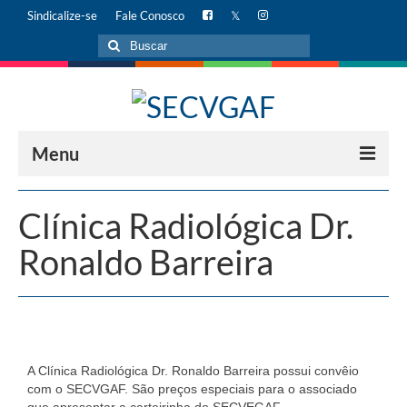
Sindicalize-se
Fale Conosco
Menu
INÍCIO
Clínica Radiológica Dr.
AUDITÓRIO
Ronaldo Barreira
Alugue hoje mesmo!
INSTITUCIONAL
Diretoria
A Clínica Radiológica Dr. Ronaldo Barreira possui convêio
Missão
com o SECVGAF. São preços especiais para o associado