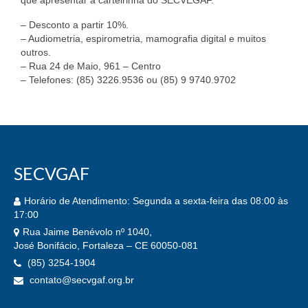
que apresentar a carteirinha do SECVEGAF.
Quem Somos
– Desconto a partir 10%.
– Audiometria, espirometria, mamografia digital e muitos
BENEFÍCIOS
outros.
– Rua 24 de Maio, 961 – Centro
Assessoria Jurídica
– Telefones: (85) 3226.9536 ou (85) 9 9740.9702
Assistência Médica
Assistência Odontológica
Cadastre sua Vaga
SECVGAF
Banco de Empregos
Horário de Atendimento: Segunda a sexta-feira das 08:00 às
Convênios
17:00
Rua Jaime Benévolo nº 1040,
Lazer
José Bonifácio, Fortaleza – CE 60050-081
(85) 3254-1904
Seguro de Vida
contato@secvgaf.org.br
SERVIÇOS