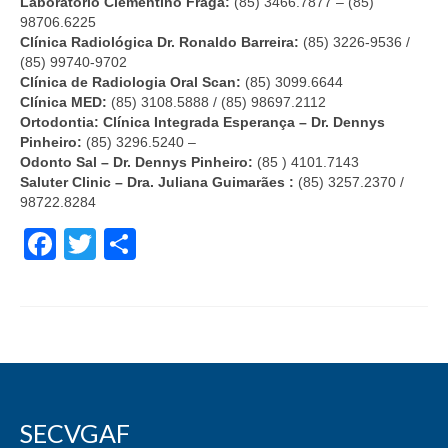
Laboratório Clementino Fraga:
(85) 3466.7877 – (85)
Quem Somos
98706.6225
Clínica Radiológica Dr. Ronaldo Barreira:
(85) 3226-9536 /
BENEFÍCIOS
(85) 99740-9702
Clínica de Radiologia Oral Scan:
(85) 3099.6644
Clínica MED:
Assessoria Jurídica
(85) 3108.5888 / (85) 98697.2112
Ortodontia: Clínica Integrada Esperança – Dr. Dennys
Pinheiro:
(85) 3296.5240 –
Assistência Médica
Odonto Sal – Dr. Dennys Pinheiro:
(85 ) 4101.7143
Saluter Clinic – Dra. Juliana Guimarães :
(85) 3257.2370 /
Assistência Odontológica
98722.8284
Cadastre sua Vaga
Facebook
Twitter
Share
Banco de Empregos
Convênios
Lazer
Seguro de Vida
SECVGAF
SERVIÇOS