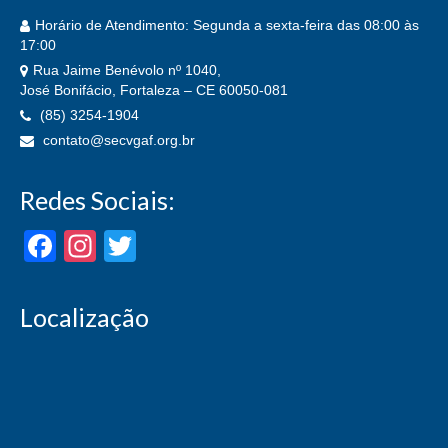
Atendimento de empresas
Horário de Atendimento: Segunda a sexta-feira das 08:00 às
17:00
Atualizar Dados – Associado
Rua Jaime Benévolo nº 1040,
José Bonifácio, Fortaleza – CE 60050-081
Contribuições on-line
(85) 3254-1904
contato@secvgaf.org.br
Convenções Coletivas
Guia do Associado
Redes Sociais:
Homologações on-line
Facebook
Instagram
Twitter
Sindicalize-se
FIQUE POR DENTRO!
Localização
Artigo
Feriados Anuais
Fotos