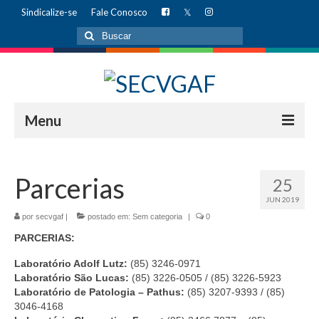
Sindicalize-se
Fale Conosco
Buscar
por:
Menu
INÍCIO
Parcerias
25
AUDITÓRIO
JUN 2019
Alugue hoje mesmo!
por
secvgaf
|
postado em:
Sem categoria
|
0
PARCERIAS:
INSTITUCIONAL
Laboratório Adolf Lutz:
(85) 3246-0971
Diretoria
Laboratório São Lucas:
(85) 3226-0505 / (85) 3226-5923
Laboratório de Patologia – Pathus:
(85) 3207-9393 / (85)
Missão
3046-4168