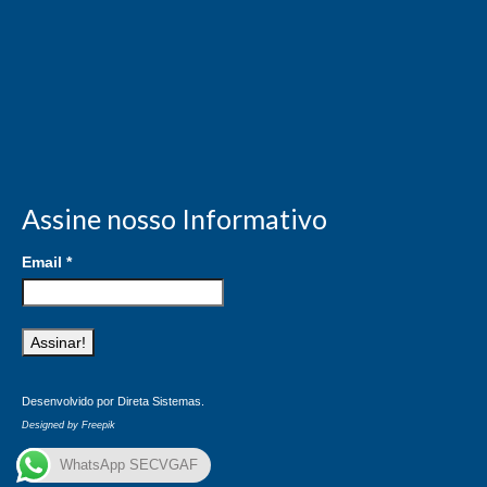
Informativos
Juris Dúvida
Notícias
Regulamento CEPE/CE
Vídeos
Assine nosso Informativo
CONTATO
Email
*
Fale Conosco
Denúncias e cancelamento
Desenvolvido por
Direta Sistemas
.
Designed by Freepik
WhatsApp SECVGAF