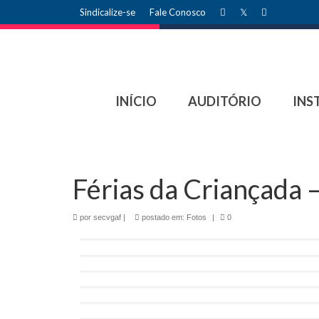
Sindicalize-se
Fale Conosco
INÍCIO
AUDITÓRIO
INS
Férias da Criançada 
por
secvgaf
|
postado em:
Fotos
|
0