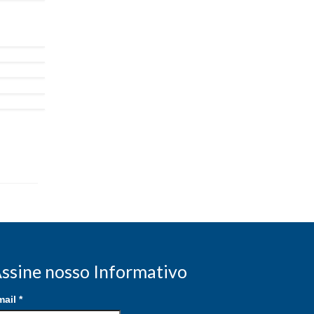
ssine nosso Informativo
mail
*